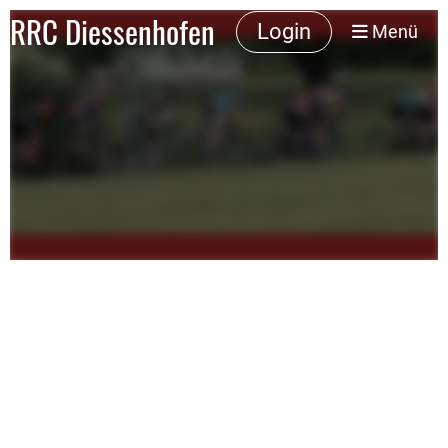
RRC Diessenhofen
Login
Menü